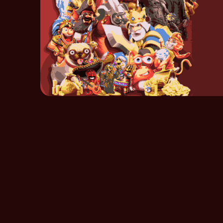
Open
media
1
in
modal