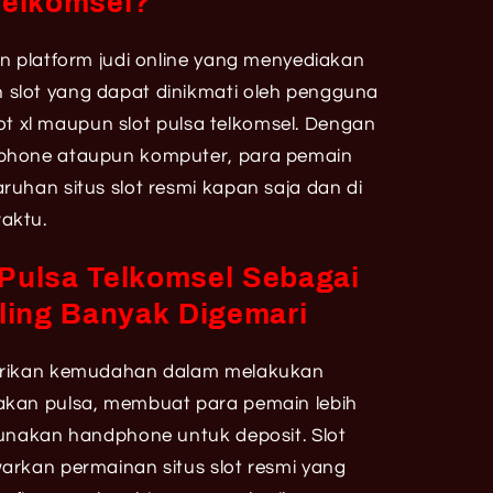
Telkomsel?
 platform judi online yang menyediakan
slot yang dapat dinikmati oleh pengguna
slot xl maupun slot pulsa telkomsel. Dengan
phone ataupun komputer, para pemain
uhan situs slot resmi kapan saja dan di
aktu.
 Pulsa Telkomsel Sebagai
ling Banyak Digemari
ikan kemudahan dalam melakukan
akan pulsa, membuat para pemain lebih
gunakan handphone untuk deposit. Slot
arkan permainan situs slot resmi yang