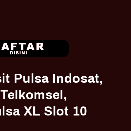
it Pulsa Indosat,
 Telkomsel,
lsa XL Slot 10