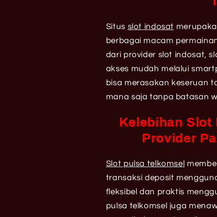
Situs
slot indosat
merupakan
berbagai macam permainan 
dari provider slot indosat, 
akses mudah melalui smart
bisa merasakan keseruan tar
mana saja tanpa batasan w
Kelebihan Slot
Provider Pa
Slot pulsa telkomsel
member
transaksi deposit menggun
fleksibel dan praktis meng
pulsa telkomsel juga menaw