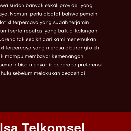
hwa sudah banyak sekali provider yang
aya. Namun, perlu dicatat bahwa pemain
ot xl terpercaya yang sudah terjamin
esmi serta reputasi yang baik di kalangan
 Karena tak sedikit dari kami menemukan
 xl terpercaya yang merasa dicurangi oleh
idak mampu membayar kemenangan
pemain bisa menyortir beberapa preferensi
 dahulu sebelum melakukan deposit di
ulsa Telkomsel,